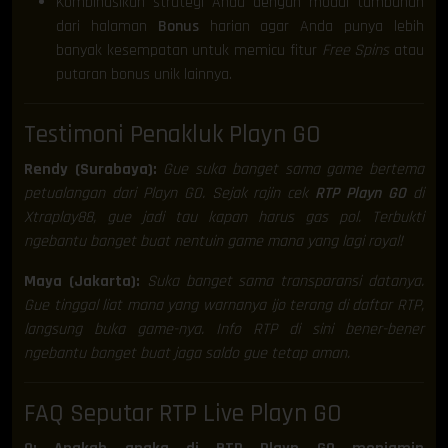
Kombinasikan strategi Anda dengan modal tambahan
dari halaman
Bonus
harian agar Anda punya lebih
banyak kesempatan untuk memicu fitur
Free Spins
atau
putaran bonus unik lainnya.
Testimoni Penakluk Playn GO
Rendy (Surabaya):
Gue suka banget sama game bertema
petualangan dari Playn GO. Sejak rajin cek
RTP Playn GO
di
Xtraplay88, gue jadi tau kapan harus gas pol. Terbukti
ngebantu banget buat nentuin game mana yang lagi royal!
Maya (Jakarta):
Suka banget sama transparansi datanya.
Gue tinggal liat mana yang warnanya ijo terang di daftar RTP,
langsung buka game-nya. Info RTP di sini bener-bener
ngebantu banget buat jaga saldo gue tetap aman.
FAQ Seputar RTP Live Playn GO