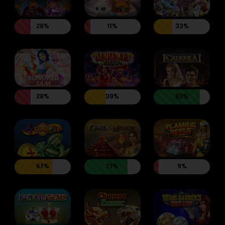
28%
11%
33%
28%
39%
82%
67%
77%
9%