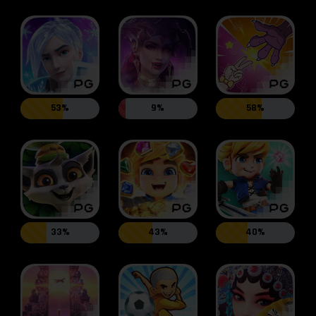
53%
9%
58%
33%
43%
40%