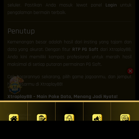
seluler. Pastikan Anda masuk lewat panel
Login
untuk
pengalaman bermain terbaik.
Penutup
Kemenangan besar adalah hasil dari insting yang tajam dan
data yang akurat. Dengan fitur
RTP PG Soft
dari Xtraplay88,
Anda kini memiliki kompas profesional untuk meraih hasil
maksimal di setiap putaran permainan PG Soft.
Cek bocorannya sekarang, pilih game jagoanmu, dan jemput
hoki besarmu di Xtraplay88!
Xtraplay88 – Main Pake Data, Menang Jadi Nyata!
Copyright ©
Xtraplay88
, All rights reserved.
Home
Daftar
Login
Promosi
Livechat