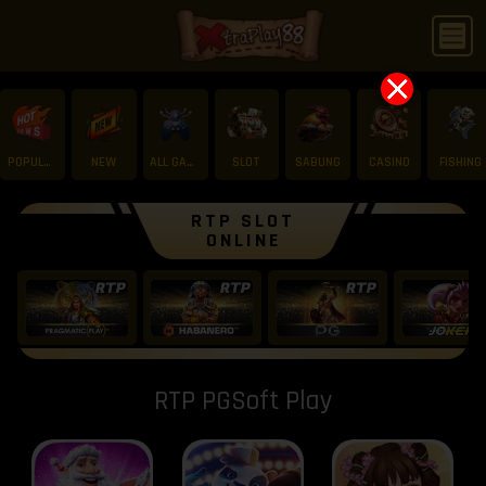
POPULAR
NEW
ALL GAME
SLOT
SABUNG
CASINO
FISHING
RTP SLOT
ONLINE
RTP PGSoft Play