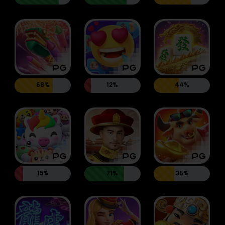
68%
12%
44%
15%
71%
36%