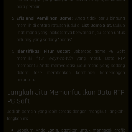
para pemain.
Efisiensi Pemilihan Game:
Anda tidak perlu bingung
memilih di antara ratusan judul di
List Game Slot
. Cukup
lihat mana yang indikatornya berwarna hijau cerah untuk
peluang yang sedang "panas".
Identifikasi Fitur Gacor:
Beberapa game PG Soft
memiliki fitur
Ways-to-Win
yang masif. Data RTP
membantu Anda memvalidasi judul mana yang sedang
dalam fase memberikan kombinasi kemenangan
beruntun.
Langkah Jitu Memanfaatkan Data RTP
PG Soft
Jadilah pemain yang lebih cerdas dengan mengikuti langkah-
langkah ini:
Sebelum Anda
Login
, pastikan untuk mengecek grafik