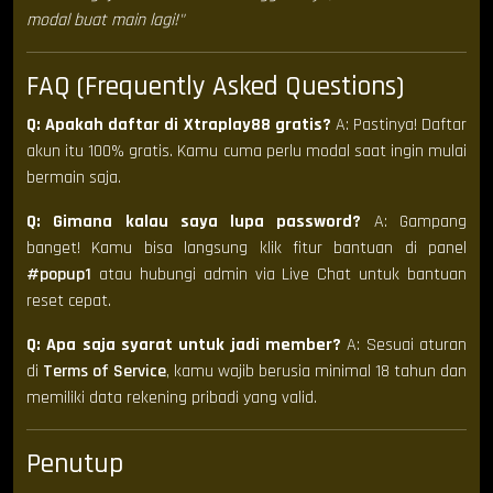
modal buat main lagi!"
FAQ (Frequently Asked Questions)
Q: Apakah daftar di Xtraplay88 gratis?
A: Pastinya! Daftar
akun itu 100% gratis. Kamu cuma perlu modal saat ingin mulai
bermain saja.
Q: Gimana kalau saya lupa password?
A: Gampang
banget! Kamu bisa langsung klik fitur bantuan di panel
#popup1
atau hubungi admin via Live Chat untuk bantuan
reset cepat.
Q: Apa saja syarat untuk jadi member?
A: Sesuai aturan
di
Terms of Service
, kamu wajib berusia minimal 18 tahun dan
memiliki data rekening pribadi yang valid.
Penutup