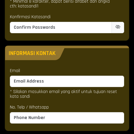
* Minimal 8 karakter, dapat berisi alfabet dan angka
cth: katasandi1
Konfirmasi Katasandi
INFORMASI KONTAK
Email
* Silakan masukkan email yang aktif untuk tujuan reset
kata sandi
No. Telp / Whatsapp