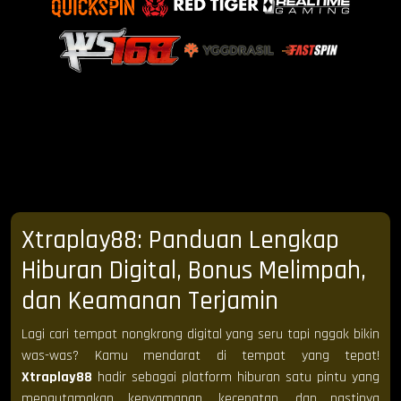
Xtraplay88: Panduan Lengkap
Hiburan Digital, Bonus Melimpah,
dan Keamanan Terjamin
Lagi cari tempat nongkrong digital yang seru tapi nggak bikin
was-was? Kamu mendarat di tempat yang tepat!
Xtraplay88
hadir sebagai platform hiburan satu pintu yang
mengutamakan kenyamanan, kecepatan, dan pastinya