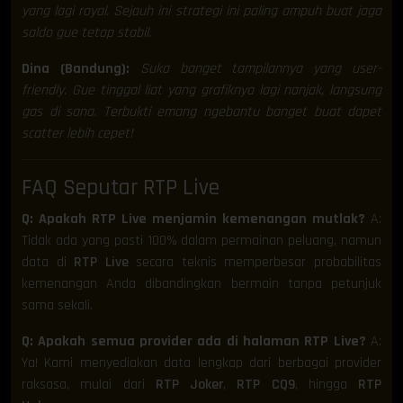
yang lagi royal. Sejauh ini strategi ini paling ampuh buat jaga
saldo gue tetap stabil.
Dina (Bandung):
Suka banget tampilannya yang user-
friendly. Gue tinggal liat yang grafiknya lagi nanjak, langsung
gas di sana. Terbukti emang ngebantu banget buat dapet
scatter lebih cepet!
FAQ Seputar RTP Live
Q: Apakah RTP Live menjamin kemenangan mutlak?
A:
Tidak ada yang pasti 100% dalam permainan peluang, namun
data di
RTP Live
secara teknis memperbesar probabilitas
kemenangan Anda dibandingkan bermain tanpa petunjuk
sama sekali.
Q: Apakah semua provider ada di halaman RTP Live?
A:
Ya! Kami menyediakan data lengkap dari berbagai provider
raksasa, mulai dari
RTP Joker
,
RTP CQ9
, hingga
RTP